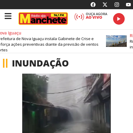
OUÇA AGORA
AO VIVO
va Iguaçu
Ri
efeitura de Nova Iguaçu instala Gabinete de Crise e
Ri
força ações preventivas diante da previsão de ventos
in
rtes
INUNDAÇÃO