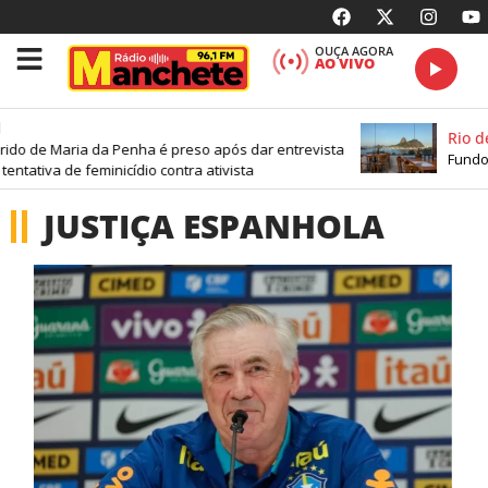
OUÇA AGORA
AO VIVO
Rio de
ido de Maria da Penha é preso após dar entrevista
Fundo 
entativa de feminicídio contra ativista
JUSTIÇA ESPANHOLA