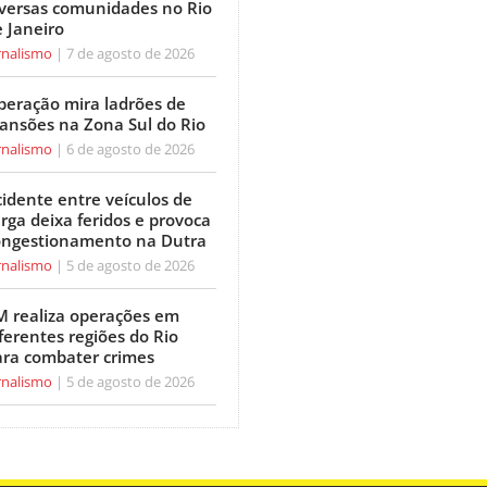
iversas comunidades no Rio
 Janeiro
rnalismo
7 de agosto de 2026
peração mira ladrões de
ansões na Zona Sul do Rio
rnalismo
6 de agosto de 2026
idente entre veículos de
rga deixa feridos e provoca
ongestionamento na Dutra
rnalismo
5 de agosto de 2026
M realiza operações em
ferentes regiões do Rio
ara combater crimes
rnalismo
5 de agosto de 2026