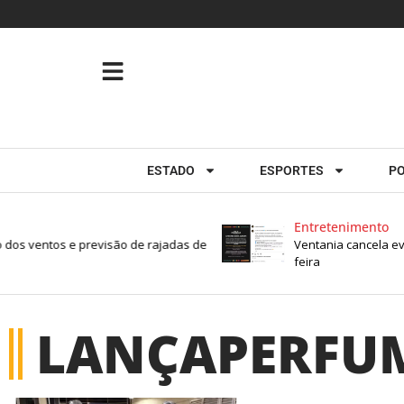
ESTADO
ESPORTES
PO
Entretenimento
dos ventos e previsão de rajadas de
Ventania cancela eve
feira
LANÇAPERFU