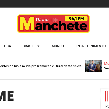
LÍTICA
BRASIL
MUNDO
ENTRETENIMENTO
Mun
ntos no Rio e muda programação cultural desta sexta-
Sena
ME
Po