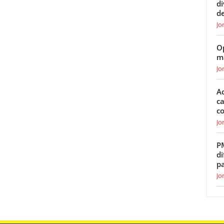
d
de
Jo
O
m
Jo
Ac
ca
c
Jo
P
di
p
Jo