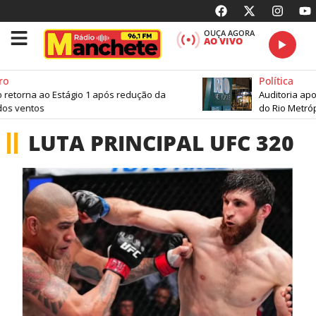
OUÇA AGORA
AO VIVO
ro
Política
o retorna ao Estágio 1 após redução da
Auditoria apo
os ventos
do Rio Metróp
LUTA PRINCIPAL UFC 320