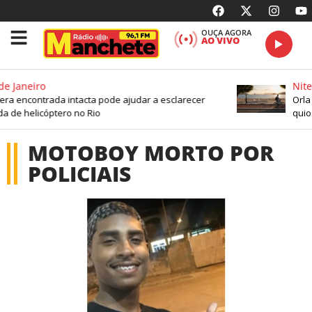
OUÇA AGORA
AO VIVO
de Janeiro
Nite
ra encontrada intacta pode ajudar a esclarecer
Orla 
a de helicóptero no Rio
quio
MOTOBOY MORTO POR
POLICIAIS