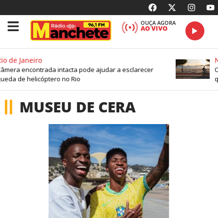
OUÇA AGORA
AO VIVO
io de Janeiro
N
âmera encontrada intacta pode ajudar a esclarecer
Or
ueda de helicóptero no Rio
q
MUSEU DE CERA