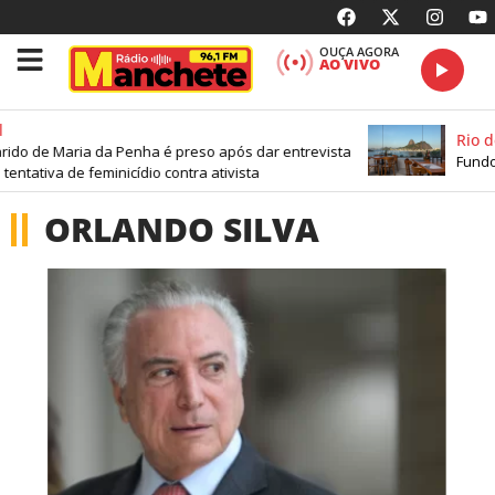
OUÇA AGORA
AO VIVO
Rio d
ido de Maria da Penha é preso após dar entrevista
Fundo 
tentativa de feminicídio contra ativista
ORLANDO SILVA