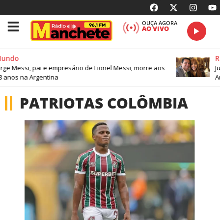
OUÇA AGORA
AO VIVO
undo
Ri
rge Messi, pai e empresário de Lionel Messi, morre aos
Ju
 anos na Argentina
An
PATRIOTAS COLÔMBIA