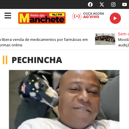
OUÇA AGORA
AO VIVO
Sem ca
 libera venda de medicamentos por farmácias em
Mocidad
rmas online
audiçã
PECHINCHA