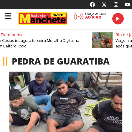
OUÇA AGORA
AO VIVO
Fluminense
Rio de Ja
axias inaugura terceira Muralha Digital na
Viagem ao 
 Belford Roxo
após qued
PEDRA DE GUARATIBA