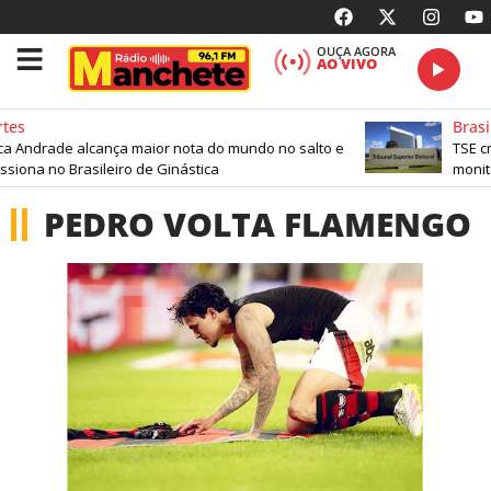
OUÇA AGORA
AO VIVO
tes
Brasil
 Andrade alcança maior nota do mundo no salto e
TSE cr
siona no Brasileiro de Ginástica
monito
PEDRO VOLTA FLAMENGO