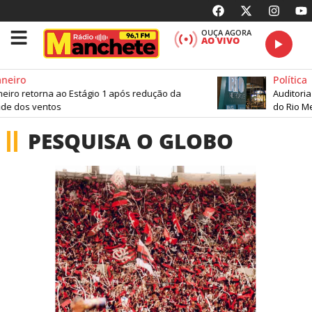
OUÇA AGORA
AO VIVO
neiro
Política
neiro retorna ao Estágio 1 após redução da
Auditoria
de dos ventos
do Rio Me
PESQUISA O GLOBO