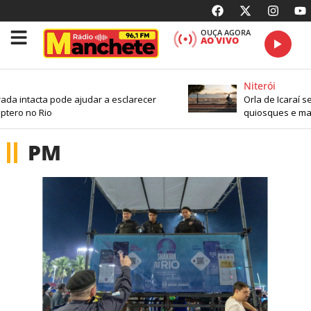
OUÇA AGORA
AO VIVO
Niterói
ntacta pode ajudar a esclarecer
Orla de Icaraí será 
o no Rio
quiosques e mais ac
PM