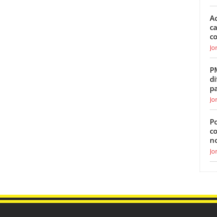
Ac
ca
c
Jo
P
di
p
Jo
Po
c
n
Jo