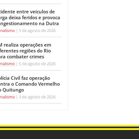
idente entre veículos de
rga deixa feridos e provoca
ongestionamento na Dutra
rnalismo
5 de agosto de 2026
M realiza operações em
ferentes regiões do Rio
ara combater crimes
rnalismo
5 de agosto de 2026
lícia Civil faz operação
ontra o Comando Vermelho
o Quitungo
rnalismo
3 de agosto de 2026