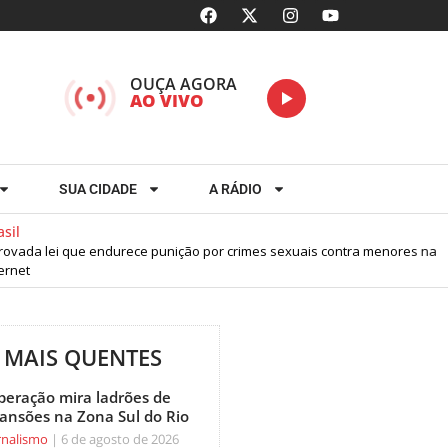
OUÇA AGORA
AO VIVO
SUA CIDADE
A RÁDIO
il
vada lei que endurece punição por crimes sexuais contra menores na
rnet
MAIS QUENTES
peração mira ladrões de
ansões na Zona Sul do Rio
rnalismo
6 de agosto de 2026