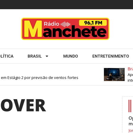
LÍTICA
BRASIL
MUNDO
ENTRETENIMENTO
Bras
Apro
em Estágio 2 por previsão de ventos fortes
inte
OVER
O
m
Jo