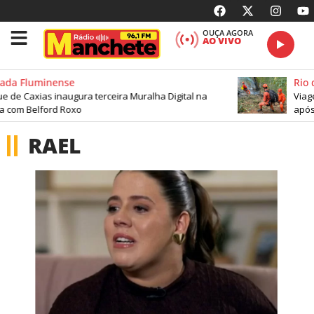
OUÇA AGORA
AO VIVO
ada Fluminense
Rio d
 de Caxias inaugura terceira Muralha Digital na
Viage
a com Belford Roxo
após 
RAEL