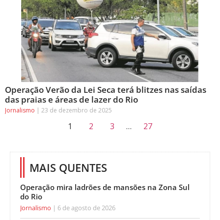
Operação Verão da Lei Seca terá blitzes nas saídas
das praias e áreas de lazer do Rio
Jornalismo
23 de dezembro de 2025
1
2
3
…
27
MAIS QUENTES
Operação mira ladrões de mansões na Zona Sul
do Rio
Jornalismo
6 de agosto de 2026