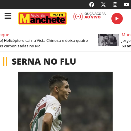
OUÇA AGORA
AO VIVO
aque
Mun
o] Helicóptero cai na Vista Chinesa e deixa quatro
Jorge
as carbonizadas no Rio
68 an
SERNA NO FLU