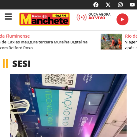
OUÇA AGORA
AO VIVO
a Fluminense
Rio de 
e Caxias inaugura terceira Muralha Digital na
Viagem 
com Belford Roxo
após qu
SESI