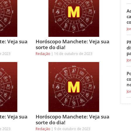
Ac
ca
c
Jo
e: Veja sua
Horóscopo Manchete: Veja sua
P
sorte do dia!
di
p
e 2023
Redação
16 de outubro de 2023
Jo
Po
c
n
Jo
e: Veja sua
Horóscopo Manchete: Veja sua
sorte do dia!
e 2023
Redação
9 de outubro de 2023