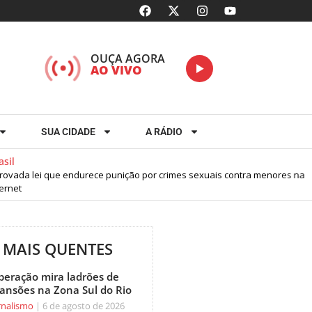
OUÇA AGORA
AO VIVO
SUA CIDADE
A RÁDIO
l
ada lei que endurece punição por crimes sexuais contra menores na
net
MAIS QUENTES
peração mira ladrões de
ansões na Zona Sul do Rio
rnalismo
6 de agosto de 2026