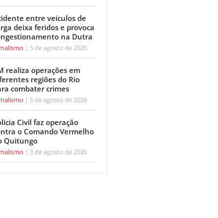
idente entre veículos de
rga deixa feridos e provoca
ongestionamento na Dutra
rnalismo
5 de agosto de 2026
M realiza operações em
ferentes regiões do Rio
ara combater crimes
rnalismo
5 de agosto de 2026
lícia Civil faz operação
ontra o Comando Vermelho
o Quitungo
rnalismo
3 de agosto de 2026