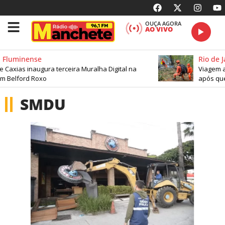
OUÇA AGORA
AO VIVO
 Fluminense
Rio de J
Caxias inaugura terceira Muralha Digital na
Viagem ao
m Belford Roxo
após que
SMDU