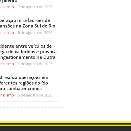
 Janeiro
rnalismo
7 de agosto de 2026
peração mira ladrões de
ansões na Zona Sul do Rio
rnalismo
6 de agosto de 2026
idente entre veículos de
rga deixa feridos e provoca
ongestionamento na Dutra
rnalismo
5 de agosto de 2026
M realiza operações em
ferentes regiões do Rio
ara combater crimes
rnalismo
5 de agosto de 2026