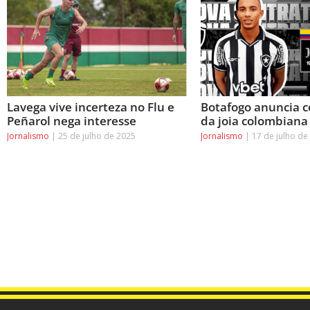
Lavega vive incerteza no Flu e
Botafogo anuncia c
Peñarol nega interesse
da joia colombiana
Jornalismo
25 de julho de 2025
Jornalismo
17 de julho de