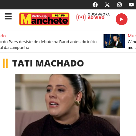
OUÇA AGORA
AO VIVO
do
Mun
do Paes desiste de debate na Band antes do início
Cânce
ial da campanha
muit
TATI MACHADO