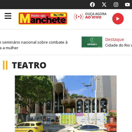
OUÇA AGORA
AO VIVO
Destaque
minário nacional sobre combate à
Cidade do Rio volt
 mulher
TEATRO