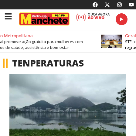
OUÇA AGORA
AO VIVO
o Metropolitana
Geral
aí promove ação gratuita para mulheres com
STF co
os de saúde, assistência e bem-estar
regras
TENPERATURAS