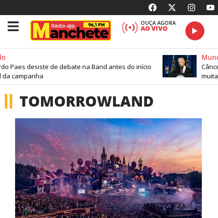
OUÇA AGORA
AO VIVO
o
Mund
o Paes desiste de debate na Band antes do início
Câncer
al da campanha
muita
TOMORROWLAND