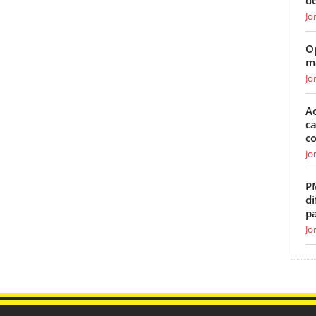
de
Jo
O
m
Jo
Ac
ca
c
Jo
P
di
p
Jo