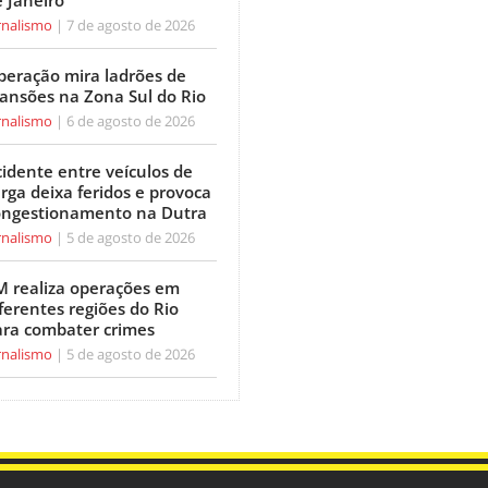
 Janeiro
rnalismo
7 de agosto de 2026
peração mira ladrões de
ansões na Zona Sul do Rio
rnalismo
6 de agosto de 2026
idente entre veículos de
rga deixa feridos e provoca
ongestionamento na Dutra
rnalismo
5 de agosto de 2026
M realiza operações em
ferentes regiões do Rio
ara combater crimes
rnalismo
5 de agosto de 2026