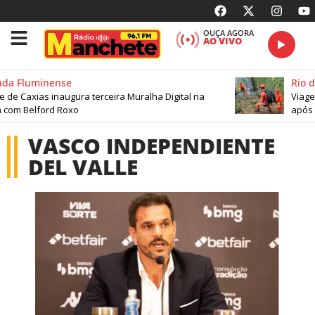
OUÇA AGORA
AO VIVO
da Fluminense
Rio d
de Caxias inaugura terceira Muralha Digital na
Viagem
 com Belford Roxo
após 
VASCO INDEPENDIENTE
DEL VALLE