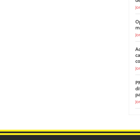
de
Jo
O
m
Jo
Ac
ca
c
Jo
P
di
p
Jo