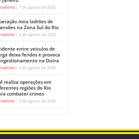
 Janeiro
rnalismo
7 de agosto de 2026
peração mira ladrões de
ansões na Zona Sul do Rio
rnalismo
6 de agosto de 2026
idente entre veículos de
rga deixa feridos e provoca
ongestionamento na Dutra
rnalismo
5 de agosto de 2026
M realiza operações em
ferentes regiões do Rio
ara combater crimes
rnalismo
5 de agosto de 2026