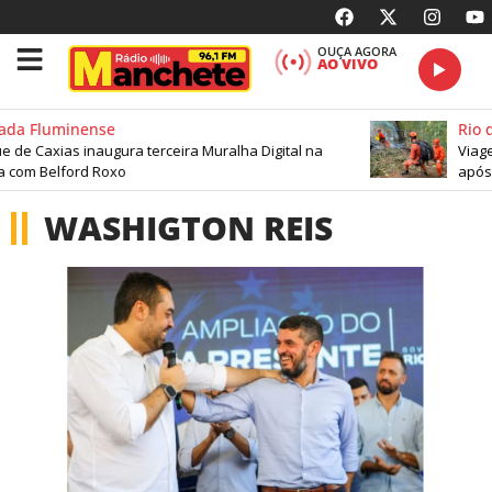
OUÇA AGORA
AO VIVO
da Fluminense
Rio d
de Caxias inaugura terceira Muralha Digital na
Viage
a com Belford Roxo
após 
WASHIGTON REIS