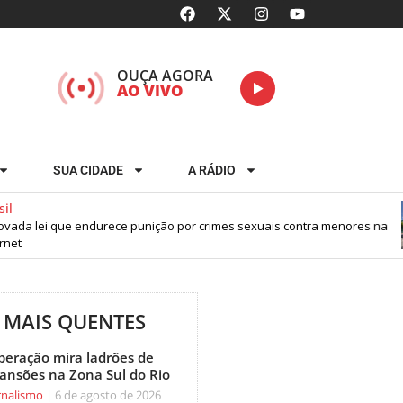
OUÇA AGORA
AO VIVO
SUA CIDADE
A RÁDIO
ada lei que endurece punição por crimes sexuais contra menores na
et
MAIS QUENTES
peração mira ladrões de
ansões na Zona Sul do Rio
rnalismo
6 de agosto de 2026