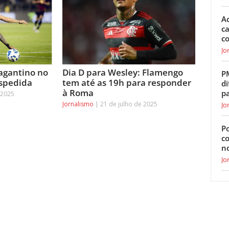
Ac
ca
c
Jo
agantino no
Dia D para Wesley: Flamengo
P
espedida
tem até as 19h para responder
di
à Roma
p
 2025
Jornalismo
21 de julho de 2025
Jo
Po
c
n
Jo