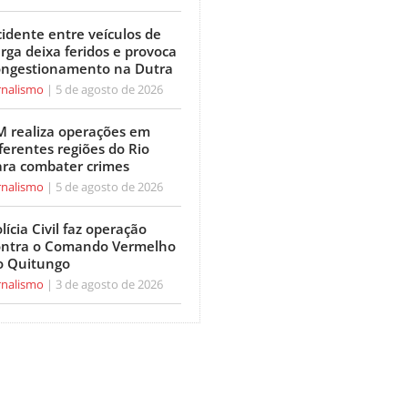
idente entre veículos de
rga deixa feridos e provoca
ongestionamento na Dutra
rnalismo
5 de agosto de 2026
M realiza operações em
ferentes regiões do Rio
ara combater crimes
rnalismo
5 de agosto de 2026
lícia Civil faz operação
ontra o Comando Vermelho
o Quitungo
rnalismo
3 de agosto de 2026