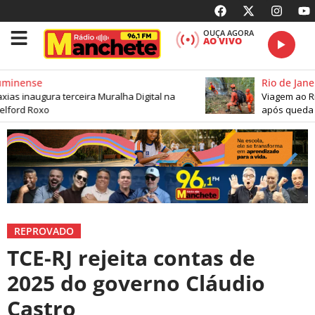
OUÇA AGORA
AO VIVO
minense
Rio de Janei
as inaugura terceira Muralha Digital na
Viagem ao Rio
lford Roxo
após queda d
REPROVADO
TCE-RJ rejeita contas de
2025 do governo Cláudio
Castro