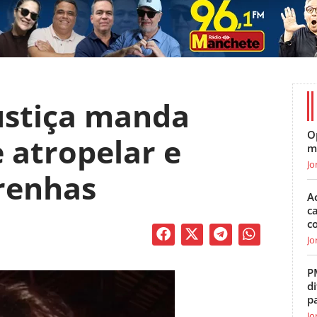
Justiça manda
O
 atropelar e
m
Jo
renhas
A
c
c
Jo
P
di
p
Jo