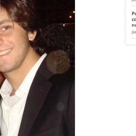
Po
c
n
Jo