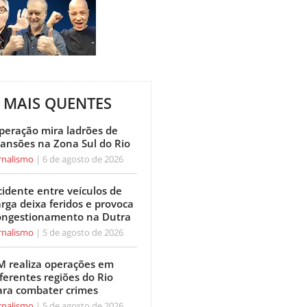
MAIS QUENTES
peração mira ladrões de
ansões na Zona Sul do Rio
rnalismo
6 de agosto de 2026
cidente entre veículos de
arga deixa feridos e provoca
ongestionamento na Dutra
rnalismo
5 de agosto de 2026
M realiza operações em
ferentes regiões do Rio
ara combater crimes
rnalismo
5 de agosto de 2026