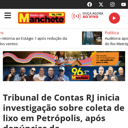
OUÇA AGORA
AO VIVO
o
Política
 retorna ao Estágio 1 após redução da
Auditoria apon
os ventos
do Rio Metrópo
Tribunal de Contas RJ inicia
investigação sobre coleta de
lixo em Petrópolis, após