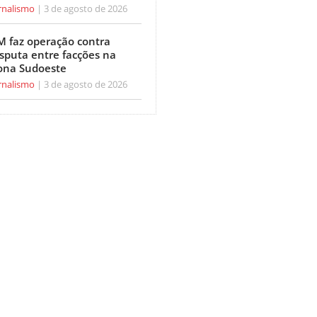
rnalismo
3 de agosto de 2026
M faz operação contra
isputa entre facções na
ona Sudoeste
rnalismo
3 de agosto de 2026