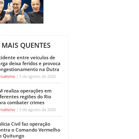
MAIS QUENTES
cidente entre veículos de
arga deixa feridos e provoca
ongestionamento na Dutra
rnalismo
5 de agosto de 2026
M realiza operações em
ferentes regiões do Rio
ara combater crimes
rnalismo
5 de agosto de 2026
lícia Civil faz operação
ontra o Comando Vermelho
o Quitungo