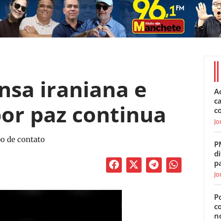
sa iraniana e
A
c
por paz continua
c
Jo
po de contato
P
di
p
Jo
Po
c
n