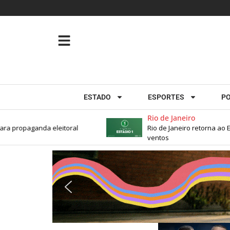
ESTADO
ESPORTES
PO
Rio de Janeiro
 propaganda eleitoral
Rio de Janeiro retorna ao Est
ventos