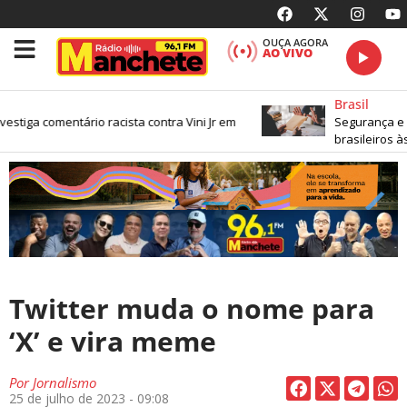
OUÇA AGORA
AO VIVO
Brasil
nvestiga comentário racista contra Vini Jr em
Segurança e c
brasileiros à
Twitter muda o nome para
‘X’ e vira meme
Por
Jornalismo
25 de julho de 2023 - 09:08