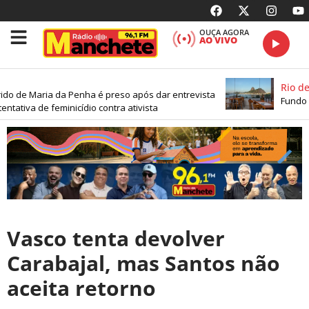
OUÇA AGORA
AO VIVO
Rio de 
do de Maria da Penha é preso após dar entrevista
Fundo A
ntativa de feminicídio contra ativista
Vasco tenta devolver
Carabajal, mas Santos não
aceita retorno