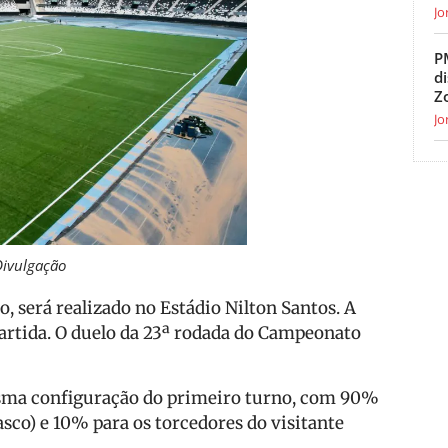
Jo
P
d
Z
Jo
 Divulgação
, será realizado no Estádio Nilton Santos. A
artida. O duelo da 23ª rodada do Campeonato
esma configuração do primeiro turno, com 90%
sco) e 10% para os torcedores do visitante