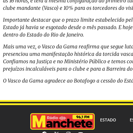
às 16 horas, e terá a mesma configuração do primeiro t
clube mandante (Vasco) e 10% para os torcedores do visi
Importante destacar que o prazo limite estabelecido p
Estado já havia se esgotado desde o mês passado. E hoje
dentro do Estado do Rio de Janeiro.
Mais uma vez, o Vasco da Gama reafirma que segue luta
presenciou uma manifestação histórica da torcida vasc
Confiamos na Justiça e no Ministério Público e temos co
prejuízos incalculáveis para o clube e para a Barreira do
O Vasco da Gama agradece ao Botafogo a cessão do Está
ESTADO
E