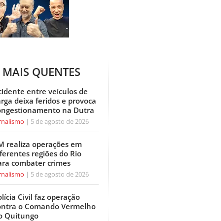
MAIS QUENTES
cidente entre veículos de
arga deixa feridos e provoca
ongestionamento na Dutra
rnalismo
5 de agosto de 2026
M realiza operações em
ferentes regiões do Rio
ara combater crimes
rnalismo
5 de agosto de 2026
lícia Civil faz operação
ontra o Comando Vermelho
o Quitungo