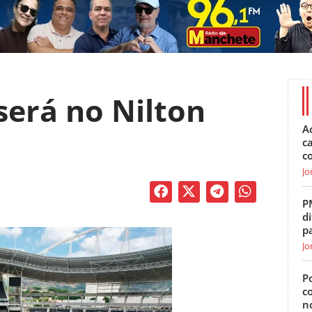
será no Nilton
A
c
c
Jo
P
di
p
Jo
Po
c
n