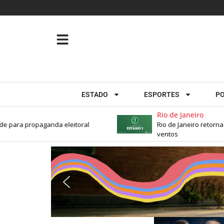
ESTADO
ESPORTES
PO
Rio de Janeiro
ara propaganda eleitoral
Rio de Janeiro retorna ao 
ventos