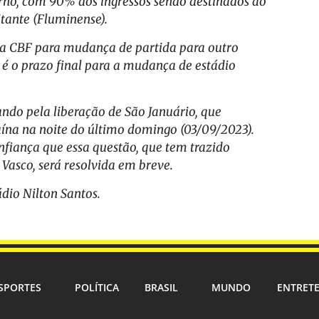
urno, com 90% dos ingressos sendo destinados ao
tante (Fluminense).
ela CBF para mudança de partida para outro
 é o prazo final para a mudança de estádio
ndo pela liberação de São Januário, que
aína na noite do último domingo (03/09/2023).
nfiança que essa questão, que tem trazido
 Vasco, será resolvida em breve.
dio Nilton Santos.
SPORTES
POLÍTICA
BRASIL
MUNDO
ENTRET