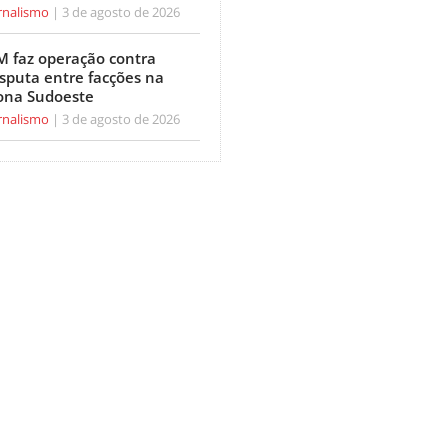
rnalismo
3 de agosto de 2026
M faz operação contra
isputa entre facções na
ona Sudoeste
rnalismo
3 de agosto de 2026