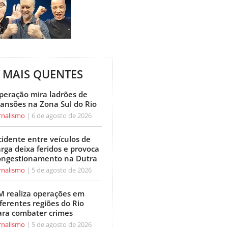
MAIS QUENTES
peração mira ladrões de
ansões na Zona Sul do Rio
rnalismo
6 de agosto de 2026
cidente entre veículos de
arga deixa feridos e provoca
ongestionamento na Dutra
rnalismo
5 de agosto de 2026
M realiza operações em
ferentes regiões do Rio
ara combater crimes
rnalismo
5 de agosto de 2026