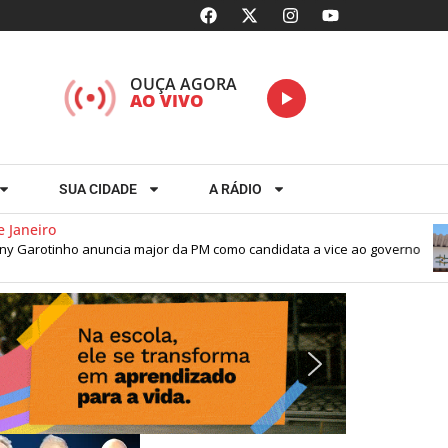
OUÇA AGORA
AO VIVO
SUA CIDADE
A RÁDIO
neiro
arotinho anuncia major da PM como candidata a vice ao governo