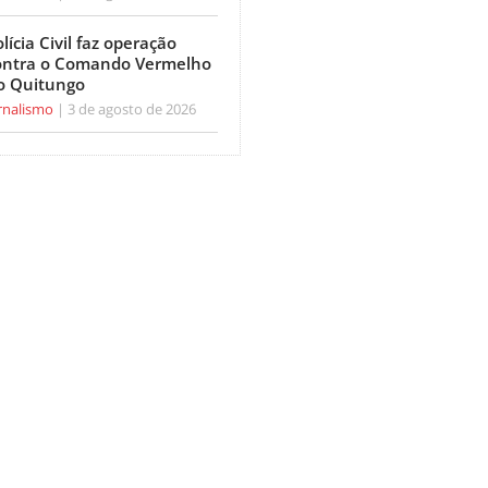
lícia Civil faz operação
ontra o Comando Vermelho
o Quitungo
rnalismo
3 de agosto de 2026