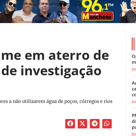
me em aterro de
O
m
 de investigação
Jo
A
c
c
es a não utilizarem água de poços, córregos e rios
Jo
P
di
p
Jo