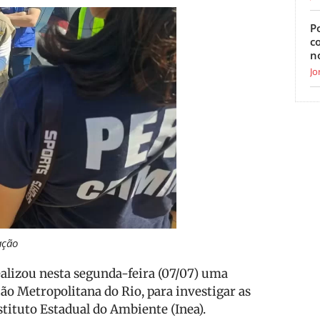
Po
c
n
Jo
ação
alizou nesta segunda-feira (07/07) uma
ião Metropolitana do Rio, para investigar as
ituto Estadual do Ambiente (Inea).