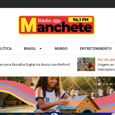
LÍTICA
BRASIL
MUNDO
ENTRETENIMENTO
Rio de Janeiro
ra Muralha Digital na divisa com Belford
Viagem ao Rio 
helicóptero