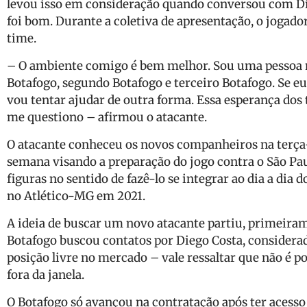
levou isso em consideração quando conversou com Di
foi bom. Durante a coletiva de apresentação, o jogador
time.
– O ambiente comigo é bem melhor. Sou uma pessoa m
Botafogo, segundo Botafogo e terceiro Botafogo. Se eu 
vou tentar ajudar de outra forma. Essa esperança do
me questiono – afirmou o atacante.
O atacante conheceu os novos companheiros na terça-f
semana visando a preparação do jogo contra o São Pa
figuras no sentido de fazê-lo se integrar ao dia a dia 
no Atlético-MG em 2021.
A ideia de buscar um novo atacante partiu, primeirame
Botafogo buscou contatos por Diego Costa, consider
posição livre no mercado – vale ressaltar que não é p
fora da janela.
O Botafogo só avançou na contratação após ter acesso 