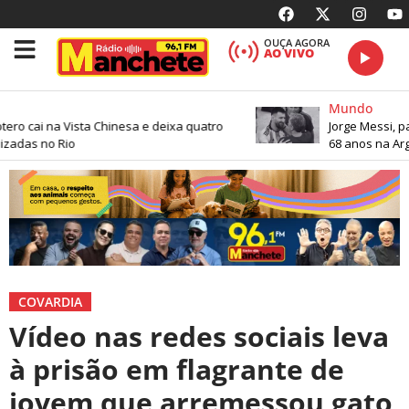
OUÇA AGORA
AO VIVO
Mundo
ero cai na Vista Chinesa e deixa quatro
Jorge Messi, pai
zadas no Rio
68 anos na Arge
COVARDIA
Vídeo nas redes sociais leva
à prisão em flagrante de
jovem que arremessou gato