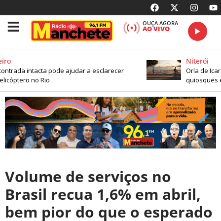
OUÇA AGORA
AO VIVO
ro
Niterói
trada intacta pode ajudar a esclarecer
Orla de Icaraí
cóptero no Rio
quiosques e 
Volume de serviços no
Brasil recua 1,6% em abril,
bem pior do que o esperado