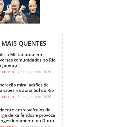
MAIS QUENTES
lícia Militar atua em
iversas comunidades no Rio
e Janeiro
rnalismo
7 de agosto de 2026
peração mira ladrões de
ansões na Zona Sul do Rio
rnalismo
6 de agosto de 2026
cidente entre veículos de
arga deixa feridos e provoca
ongestionamento na Dutra
rnalismo
5 de agosto de 2026