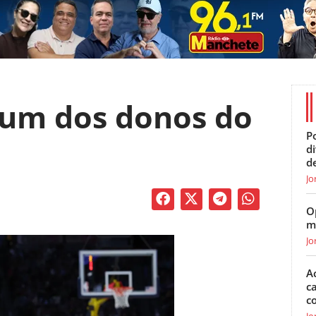
 um dos donos do
Po
d
d
Jo
O
m
Jo
A
c
c
Jo