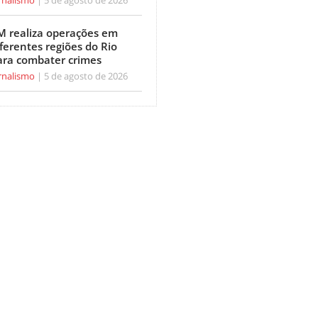
M realiza operações em
ferentes regiões do Rio
ara combater crimes
rnalismo
5 de agosto de 2026