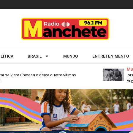
LÍTICA
BRASIL
MUNDO
ENTRETENIMENTO
Mund
na Vista Chinesa e deixa quatro vítimas
Jorge M
Argenti