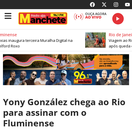
OUÇA AGORA
AO VIVO
minense
Rio de Janeir
s inaugura terceira Muralha Digital na
Viagem ao Rio
lford Roxo
após queda de
Yony González chega ao Rio
para assinar com o
Fluminense