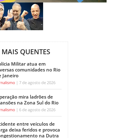
MAIS QUENTES
lícia Militar atua em
iversas comunidades no Rio
e Janeiro
rnalismo
7 de agosto de 2026
peração mira ladrões de
ansões na Zona Sul do Rio
rnalismo
6 de agosto de 2026
cidente entre veículos de
arga deixa feridos e provoca
ongestionamento na Dutra