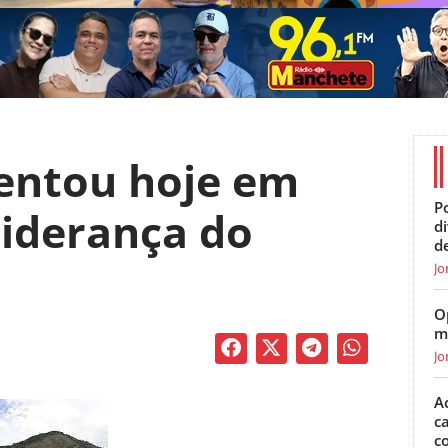
entou hoje em
Po
liderança do
d
d
Jo
O
m
Jo
A
c
c