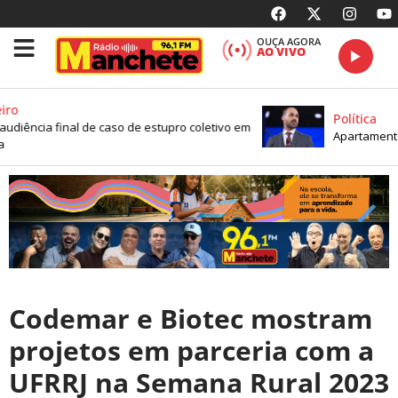
OUÇA AGORA
AO VIVO
ro
Política
audiência final de caso de estupro coletivo em
Apartamento 
Codemar e Biotec mostram
projetos em parceria com a
UFRRJ na Semana Rural 2023