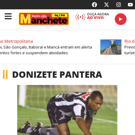
OUÇA AGORA
AO VIVO
o Metropolitana
Rio d
i, São Gonçalo, Itaboraí e Maricá entram em alerta
Previs
ntos fortes e suspendem atividades
turíst
DONIZETE PANTERA