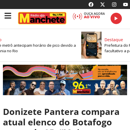
OUÇA AGORA
AO VIVO
Destaque
 metrô antecipam horário de pico devido a
Prefeitura do R
ia no Rio
facultativo a pa
Donizete Pantera compara
atual elenco do Botafogo