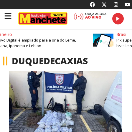
OUÇA AGORA
AO VIVO
eiro
Brasil
o Digital é ampliado para a orla do Leme,
Pix supera 
, Ipanema e Leblon
brasileiros
DUQUEDECAXIAS