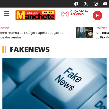
OUÇA AGORA
AO VIVO
neiro
Política
eiro retorna ao Estágio 1 após redução da
Auditoria 
de dos ventos
do Rio Met
FAKENEWS