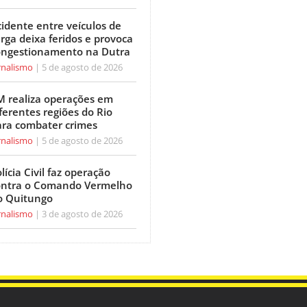
idente entre veículos de
rga deixa feridos e provoca
ongestionamento na Dutra
rnalismo
5 de agosto de 2026
M realiza operações em
ferentes regiões do Rio
ara combater crimes
rnalismo
5 de agosto de 2026
lícia Civil faz operação
ontra o Comando Vermelho
o Quitungo
rnalismo
3 de agosto de 2026