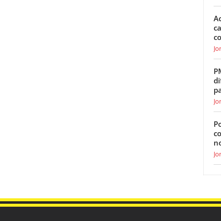
Ac
ca
c
Jo
P
di
p
Jo
Po
c
n
Jo