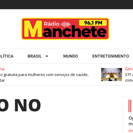
LÍTICA
BRASIL
MUNDO
ENTRETENIMENTO
a
Geral
 gratuita para mulheres com serviços de saúde,
STF co
ar
crime
O NO
O
m
Jo