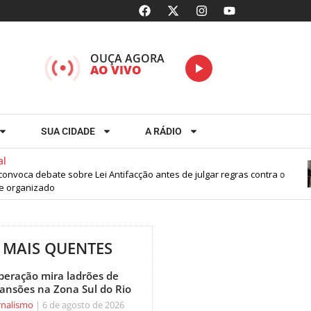
OUÇA AGORA
AO VIVO
SUA CIDADE
A RÁDIO
nvoca debate sobre Lei Antifacção antes de julgar regras contra o
 organizado
MAIS QUENTES
peração mira ladrões de
ansões na Zona Sul do Rio
rnalismo
6 de agosto de 2026